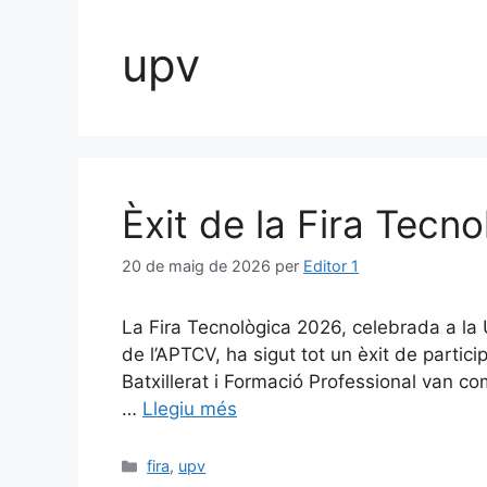
upv
Èxit de la Fira Tecn
20 de maig de 2026
per
Editor 1
La Fira Tecnològica 2026, celebrada a la 
de l’APTCV, ha sigut tot un èxit de partic
Batxillerat i Formació Professional van co
…
Llegiu més
Categories
fira
,
upv