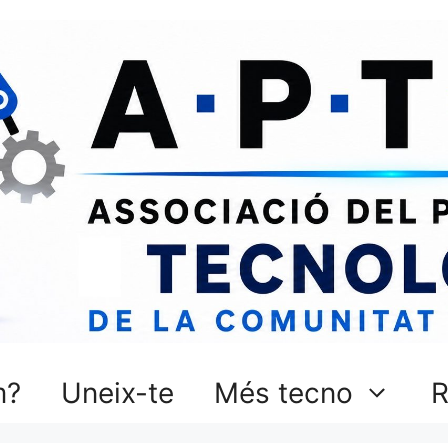
m?
Uneix-te
Més tecno
R