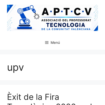
Vés
al
contingut
Menú
upv
Èxit de la Fira